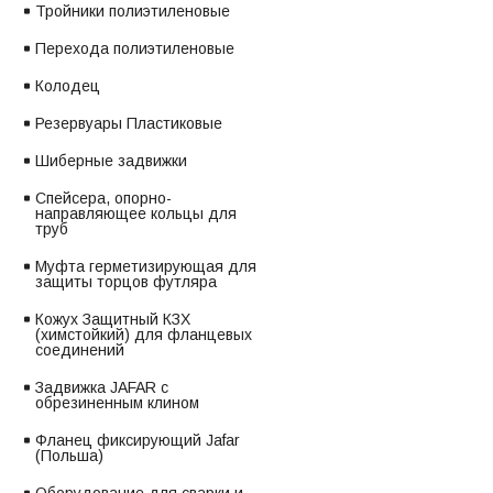
Тройники полиэтиленовые
Перехода полиэтиленовые
Колодец
Резервуары Пластиковые
Шиберные задвижки
Спейсера, опорно-
направляющее кольцы для
труб
Муфта герметизирующая для
защиты торцов футляра
Кожух Защитный КЗХ
(химстойкий) для фланцевых
соединений
Задвижка JAFAR с
обрезиненным клином
Фланец фиксирующий Jafar
(Польша)