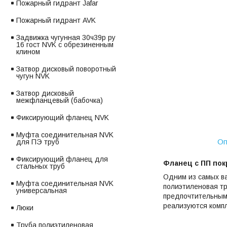
Пожарный гидрант Jafar
Пожарный гидрант AVK
Задвижка чугунная 30ч39р ру
16 гост NVK с обрезиненным
клином
Затвор дисковый поворотный
чугун NVK
Затвор дисковый
межфланцевый (бабочка)
Фиксирующий фланец NVK
Муфта соединительная NVK
Оп
для ПЭ труб
Фиксирующий фланец для
Фланец с ПП по
стальных труб
Одним из самых ва
Муфта соединительная NVK
полиэтиленовая тр
универсальная
предпочтительными
реализуются комп
Люки
Труба полиэтиленовая