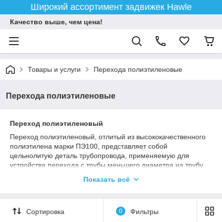
Широкий ассортимент задвижек Hawle
Качество выше, чем цена!
Товары и услуги
Перехода полиэтиленовые
Перехода полиэтиленовые
Переход полиэтиленовый
Переход полиэтиленовый, отлитый из высококачественного
полиэтилена марки ПЭ100, представляет собой
цельнолитую деталь трубопровода, применяемую для
устройства перехода с трубы меньшего диаметра на трубу
большего диаметра.
Показать всё
Данная фасонная часть трубопровода является
универсальной и может применяться со всеми видами и
марками водопроводных и газовых полиэтиленовых труб.
Сортировка
0
Фильтры
Переход может привариваться к трубе сваркой встык или при