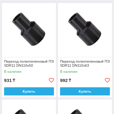
помощи электросварных муфт, из-за чего форма
перехода имеет удлиненную форму. Переход
редукционный идеально сочетается с электросварными
муфтами.
Переходы ПНД имеют очень широкую номенклатурную
линейку, различающуюся большим выбором разнообразных
размеров и диаметров. Все переходы
полиэтиленовые гарантированно обеспечивают
бесперебойную работу узла в течении всего срока службы
полиэтиленовых трубопроводных систем с рабочим
давлением до 10 атмосфер (SDR17) и 16 атмосфер
(SDR11).
Переход полиэтиленовый ПЭ
Переход полиэтиленовый ПЭ
SDR11 DN110х50
SDR11 DN110х63
В наличии
В наличии
931
992
₸
₸
Купить
Купить