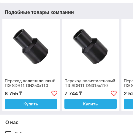
Подобные товары компании
Переход полиэтиленовый
Переход полиэтиленовый
Пер
ПЭ SDR11 DN250х110
ПЭ SDR11 DN315х110
ПЭ 
8 755
7 744
2 5
₸
₸
Купить
Купить
О нас