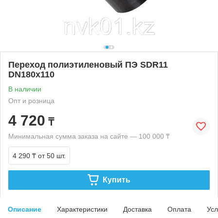
Переход полиэтиленовый ПЭ SDR11
DN180х110
В наличии
Опт и розница
4 720
₸
Минимальная сумма заказа на сайте — 100 000 ₸
4 290 ₸
от 50 шт.
Купить
Описание
Характеристики
Доставка
Оплата
Усл