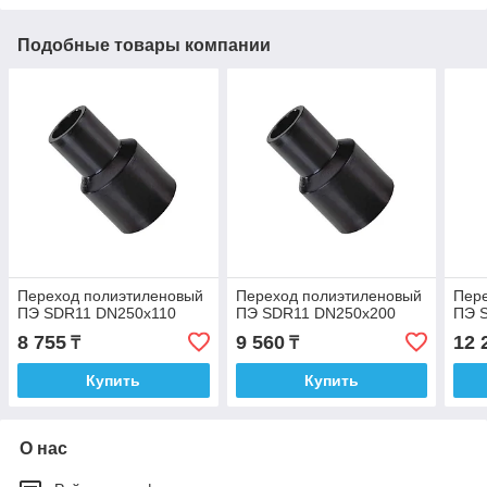
Подобные товары компании
Переход полиэтиленовый
Переход полиэтиленовый
Пер
ПЭ SDR11 DN250х110
ПЭ SDR11 DN250х200
ПЭ 
8 755
9 560
12 
₸
₸
Купить
Купить
О нас