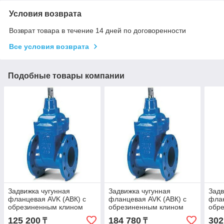
Условия возврата
Возврат товара в течение 14 дней по договоренности
Все условия возврата
Подобные товары компании
Задвижка чугунная
Задвижка чугунная
Задв
фланцевая AVK (АВК) с
фланцевая AVK (АВК) с
флан
обрезиненным клином
обрезиненным клином
обр
PN10/16 DN100
PN10/16 DN125
PN1
125 200
184 780
302
₸
₸