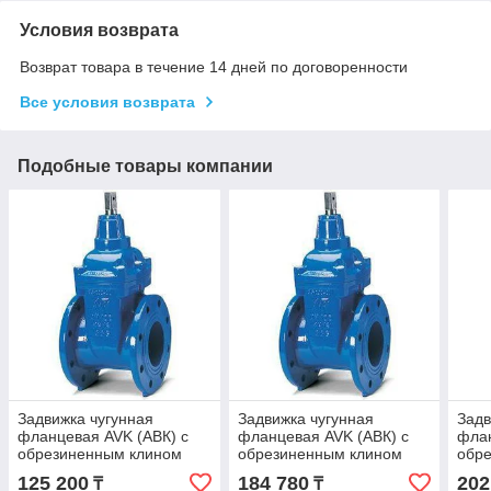
Условия возврата
Возврат товара в течение 14 дней по договоренности
Все условия возврата
Подобные товары компании
Задвижка чугунная
Задвижка чугунная
Задв
фланцевая AVK (АВК) с
фланцевая AVK (АВК) с
флан
обрезиненным клином
обрезиненным клином
обр
PN10/16 DN100
PN10/16 DN125
PN1
125 200
184 780
202
₸
₸