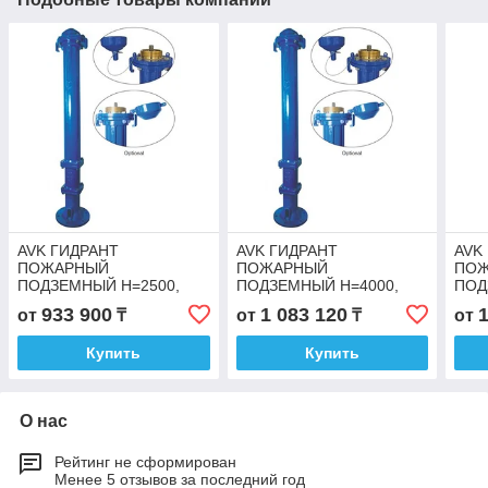
AVK ГИДРАНТ
AVK ГИДРАНТ
AVK
ПОЖАРНЫЙ
ПОЖАРНЫЙ
ПО
ПОДЗЕМНЫЙ H=2500,
ПОДЗЕМНЫЙ H=4000,
ПОД
ГОСТ, PN 16 - DN 125, с
ГОСТ, PN 16 - DN 125, с
ГОСТ
933 900
1 083 120
от
₸
от
₸
от
рассверловкой фланцев
рассверловкой фланцев
расс
по стандарту ГОСТ
по стандарту ГОСТ
по с
Купить
Купить
О нас
Рейтинг не сформирован
Менее 5 отзывов за последний год