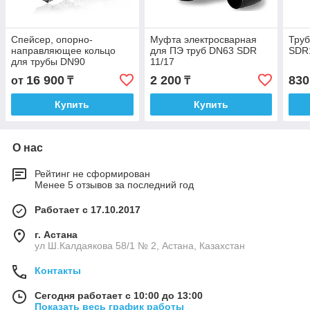
Спейсер, опорно-
Муфта электросварная
Труб
направляющее кольцо
для ПЭ труб DN63 SDR
SDR
для трубы DN90
11/17
16 900
2 200
830
от
₸
₸
Купить
Купить
О нас
Рейтинг не сформирован
Менее 5 отзывов за последний год
Работает с 17.10.2017
г. Астана
ул Ш.Калдаякова 58/1 № 2, Астана, Казахстан
Контакты
Сегодня работает с 10:00 до 13:00
Показать весь график работы