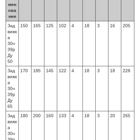
мен
ова
ние
Зад
150
165
125
102
4
18
3
16
205
вижк
а
30ч
39р
Ду
50
Зад
170
185
145
122
4
18
3
18
228
вижк
а
30ч
39р
Ду
65
Зад
180
200
160
133
4
18
3
20
265
вижк
а
30ч
39р