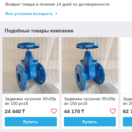
Возврат товара в течение 14 дней по договоренности
Все условия возврата
Подобные товары компании
Задвижка чугунная 30ч39р
Задвижка чугунная 30ч39р
Задв
dn 100 pn16
dn 150 pn16
dn 2
24 440
44 170
62 
₸
₸
Купить
Купить