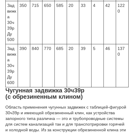
Зад
350
715
650
585
20
33
4
42
122
вижк
0
а
30ч
39р
Ду
500
Зад
390
840
770
685
20
39
5
46
137
вижк
0
а
30ч
39р
Ду
600
Чугунная задвижка 30ч39р
(с обрезиненным клином)
Область применения чугунных задвижек с таблицей-фигурой
30ч39р и имеющей обрезиненный клин, как устройства
запорного типа различна — это и трубопроводные системы
для систем канализаций так и для транспотрировки горячей
и холодной воды. Из за конструкции обрезиненной клина эти