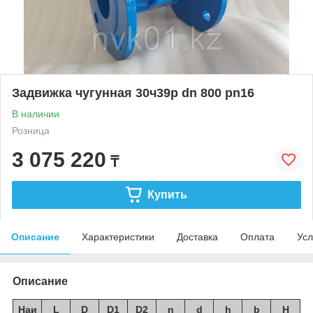
Задвижка чугунная 30ч39р dn 800 pn16
В наличии
Розница
3 075 220
₸
Купить
Описание
Характеристики
Доставка
Оплата
Усл
Описание
Наи
L
D
D1
D2
n
d
h
b
H