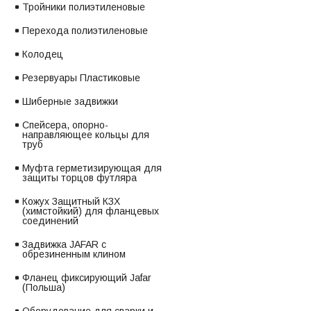
Тройники полиэтиленовые
Перехода полиэтиленовые
Колодец
Резервуары Пластиковые
Шиберные задвижки
Спейсера, опорно-
направляющее кольцы для
труб
Муфта герметизирующая для
защиты торцов футляра
Кожух Защитный КЗХ
(химстойкий) для фланцевых
соединений
Задвижка JAFAR с
обрезиненным клином
Фланец фиксирующий Jafar
(Польша)