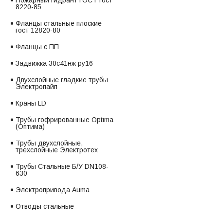
Пожарный гидрант ГОСТ гост
8220-85
Фланцы стальные плоские
гост 12820-80
Фланцы с ПП
Задвижка 30с41нж ру16
Двухслойные гладкие трубы
Электропайп
Краны LD
Трубы гофрированные Optima
(Оптима)
Трубы двухслойные,
трехслойные Электротех
Трубы Стальные Б/У DN108-
630
Электропривода Auma
Отводы стальные