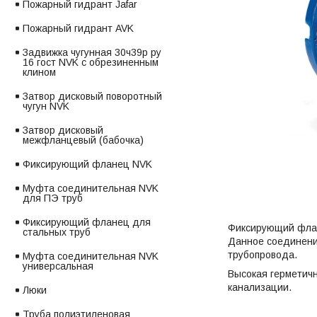
Пожарный гидрант Jafar
Пожарный гидрант AVK
Задвижка чугунная 30ч39р ру
16 гост NVK с обрезиненным
клином
Затвор дисковый поворотный
чугун NVK
Затвор дисковый
межфланцевый (бабочка)
Фиксирующий фланец NVK
Муфта соединительная NVK
для ПЭ труб
Фиксирующий фланец для
Фиксирующий флан
стальных труб
Данное соединени
трубопровода.
Муфта соединительная NVK
универсальная
Высокая герметич
канализации.
Люки
Труба полиэтиленовая