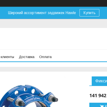
Широкий ассортимент задвижек Hawle
Купить
 клиенты
Доставка
Оплата
Фикс
141 942
К