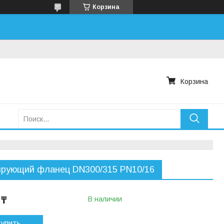
Корзина
Корзина
ирующий фланец DN300/315 PN10/16
 ₸
В наличии
упить