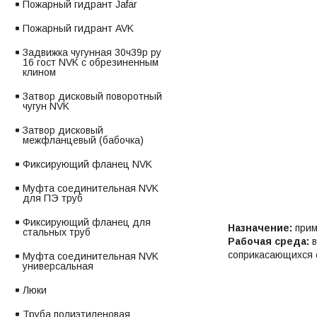
Пожарный гидрант Jafar
Пожарный гидрант AVK
Задвижка чугунная 30ч39р ру
16 гост NVK с обрезиненным
клином
Затвор дисковый поворотный
чугун NVK
Затвор дисковый
межфланцевый (бабочка)
Фиксирующий фланец NVK
Муфта соединительная NVK
для ПЭ труб
Фиксирующий фланец для
Назначение:
прим
стальных труб
Рабочая среда:
в
соприкасающихся 
Муфта соединительная NVK
универсальная
Люки
Труба полиэтиленовая