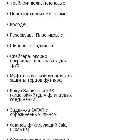
Тройники полиэтиленовые
Перехода полиэтиленовые
Колодец
Резервуары Пластиковые
Шиберные задвижки
Спейсера, опорно-
направляющее кольцы для
труб
Муфта герметизирующая для
защиты торцов футляра
Кожух Защитный КЗХ
(химстойкий) для фланцевых
соединений
Задвижка JAFAR с
обрезиненным клином
Фланец фиксирующий Jafar
(Польша)