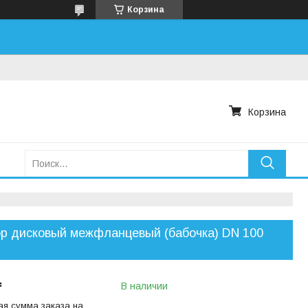
Корзина
Корзина
р дисковый межфланцевый (бабочка) DN 100
₸
В наличии
я сумма заказа на