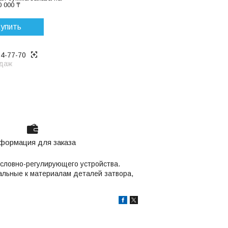
 000 ₸
упить
14-77-70
даж
формация для заказа
условно-регулирующего устройства.
альные к материалам деталей затвора,