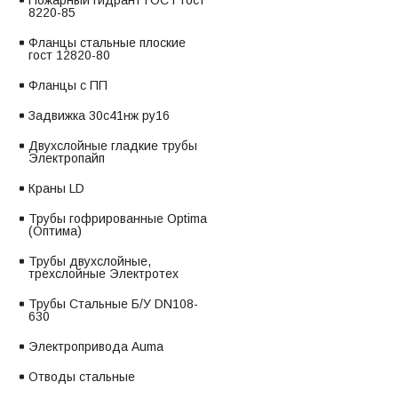
Пожарный гидрант ГОСТ гост
8220-85
Фланцы стальные плоские
гост 12820-80
Фланцы с ПП
Задвижка 30с41нж ру16
Двухслойные гладкие трубы
Электропайп
Краны LD
Трубы гофрированные Optima
(Оптима)
Трубы двухслойные,
трехслойные Электротех
Трубы Стальные Б/У DN108-
630
Электропривода Auma
Отводы стальные