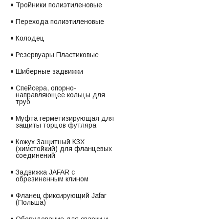
Тройники полиэтиленовые
Перехода полиэтиленовые
Колодец
Резервуары Пластиковые
Шиберные задвижки
Спейсера, опорно-
направляющее кольцы для
труб
Муфта герметизирующая для
защиты торцов футляра
Кожух Защитный КЗХ
(химстойкий) для фланцевых
соединений
Задвижка JAFAR с
обрезиненным клином
Фланец фиксирующий Jafar
(Польша)