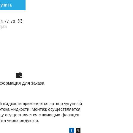
упить
14-77-70
даж
формация для заказа
й жидкости применяется затвор чугунный
отока жидкости. Монтаж осуществляется
оду осуществляется с помощью фланцев.
да через редуктор.