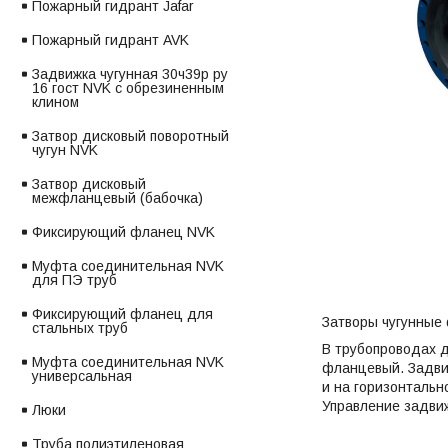
Пожарный гидрант Jafar
Пожарный гидрант AVK
Задвижка чугунная 30ч39р ру
16 гост NVK с обрезиненным
клином
Затвор дисковый поворотный
чугун NVK
Затвор дисковый
межфланцевый (бабочка)
Фиксирующий фланец NVK
Муфта соединительная NVK
для ПЭ труб
Фиксирующий фланец для
Затворы чугунные
стальных труб
В трубопроводах д
Муфта соединительная NVK
фланцевый. Задви
универсальная
и на горизонталь
Управление задвиж
Люки
Труба полиэтиленовая