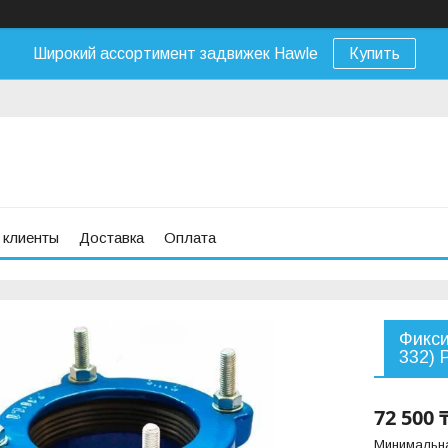
Широкий ассортимент задвижек Hawle
Купить
 клиенты
Доставка
Оплата
Фикси
332) 
72 500 
Минимальна