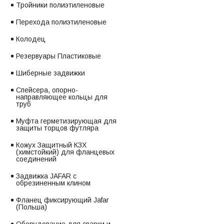
Тройники полиэтиленовые
Перехода полиэтиленовые
Колодец
Резервуары Пластиковые
Шиберные задвижки
Спейсера, опорно-
направляющее кольцы для
труб
Муфта герметизирующая для
защиты торцов футляра
Кожух Защитный КЗХ
(химстойкий) для фланцевых
соединений
Задвижка JAFAR с
обрезиненным клином
Фланец фиксирующий Jafar
(Польша)