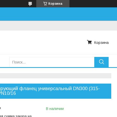
Корзина
Корзина
рующий фланец универсальный DN300 (315-
PN10/16
₸
В наличии
я сумма заказа на