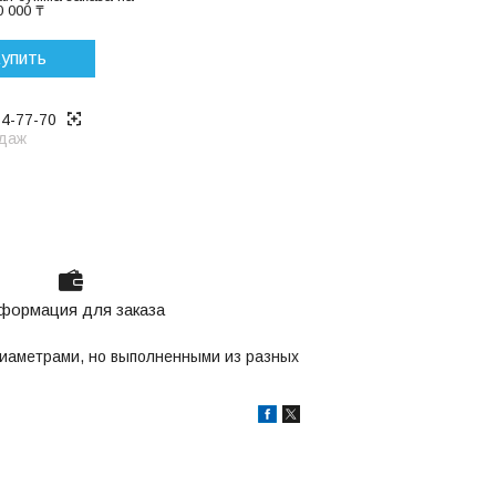
 000 ₸
упить
14-77-70
даж
формация для заказа
иаметрами, но выполненными из разных