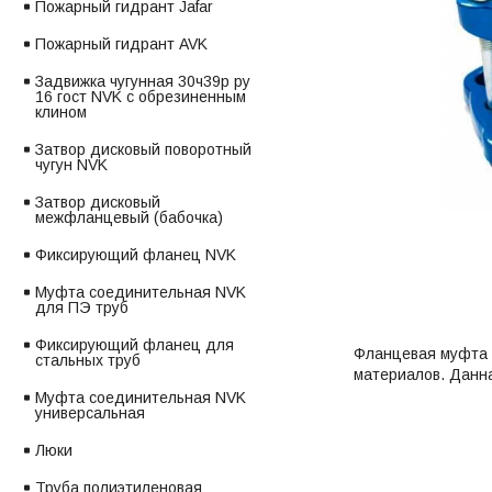
Пожарный гидрант Jafar
Пожарный гидрант AVK
Задвижка чугунная 30ч39р ру
16 гост NVK с обрезиненным
клином
Затвор дисковый поворотный
чугун NVK
Затвор дисковый
межфланцевый (бабочка)
Фиксирующий фланец NVK
Муфта соединительная NVK
для ПЭ труб
Фиксирующий фланец для
Фланцевая муфта 
стальных труб
материалов. Данна
Муфта соединительная NVK
универсальная
Люки
Труба полиэтиленовая