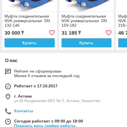
Муфта соединительная
Муфта соединительная
Муф
NVK универсальная DN
NVK универсальная DN
NVK
132-146
159-182
218-
30 000
31 185
46 
₸
₸
Купить
Купить
О нас
Рейтинг не сформирован
Менее 5 отзывов за последний год
Работает с 17.10.2017
г. Астана
ул Ш.Калдаякова 58/1 № 2, Астана, Казахстан
Контакты
Сегодня работает с 09:00 до 18:00
Показать весь график работы