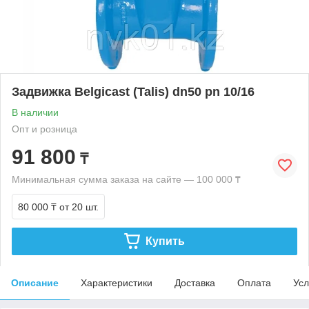
Задвижка Belgicast (Talis) dn50 pn 10/16
В наличии
Опт и розница
91 800
₸
Минимальная сумма заказа на сайте — 100 000 ₸
80 000 ₸
от 20 шт.
Купить
Описание
Характеристики
Доставка
Оплата
Усл