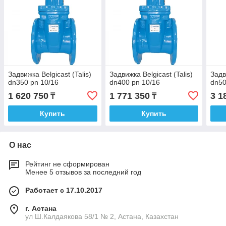
Задвижка Belgicast (Talis)
Задвижка Belgicast (Talis)
Задв
dn350 pn 10/16
dn400 pn 10/16
dn50
1 620 750
1 771 350
3 1
₸
₸
Купить
Купить
О нас
Рейтинг не сформирован
Менее 5 отзывов за последний год
Работает с 17.10.2017
г. Астана
ул Ш.Калдаякова 58/1 № 2, Астана, Казахстан