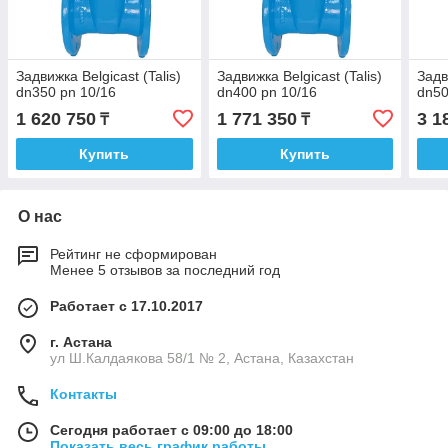
Задвижка Belgicast (Talis)
Задвижка Belgicast (Talis)
Задв
dn350 pn 10/16
dn400 pn 10/16
dn50
1 620 750
1 771 350
3 1
₸
₸
Купить
Купить
О нас
Рейтинг не сформирован
Менее 5 отзывов за последний год
Работает с 17.10.2017
г. Астана
ул Ш.Калдаякова 58/1 № 2, Астана, Казахстан
Контакты
Сегодня работает с 09:00 до 18:00
Показать весь график работы