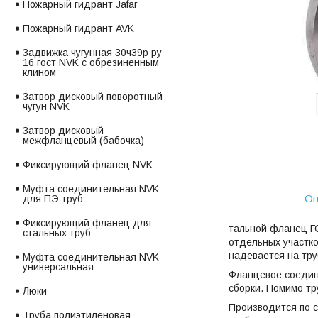
Пожарный гидрант Jafar
Пожарный гидрант AVK
Задвижка чугунная 30ч39р ру
16 гост NVK с обрезиненным
клином
Затвор дисковый поворотный
чугун NVK
Затвор дисковый
межфланцевый (бабочка)
Фиксирующий фланец NVK
Муфта соединительная NVK
Оп
для ПЭ труб
Фиксирующий фланец для
тальной фланец Г
стальных труб
отдельных участк
надевается на тру
Муфта соединительная NVK
универсальная
Фланцевое соедине
сборки. Помимо тр
Люки
Производится по 
Труба полиэтиленовая