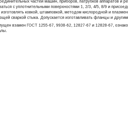
оединительных частей машин, приборов, патрубков аппаратов и р
аться с уплотнительными поверхностями 1, 2/3, 4/5, 8/9 и присо
 изготовлять ковкой, штамповкой, методом кислородной и плазменн
ющей сваркой стыка. Допускается изготавливать фланцы и други
ущен взамен ГОСТ 1255-67, 9938-62, 12827-67 и 12828-67, ознак
алы.