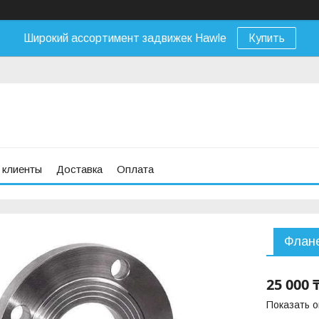
Широкий ассортимент задвижек Hawle
Купить
 клиенты
Доставка
Оплата
Флане
25 000 
Показать 