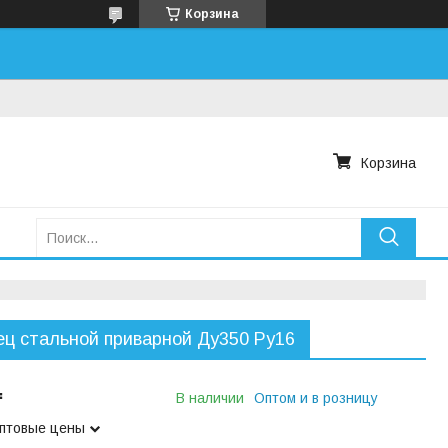
Корзина
Корзина
ц стальной приварной Ду350 Ру16
₸
В наличии
Оптом и в розницу
оптовые цены