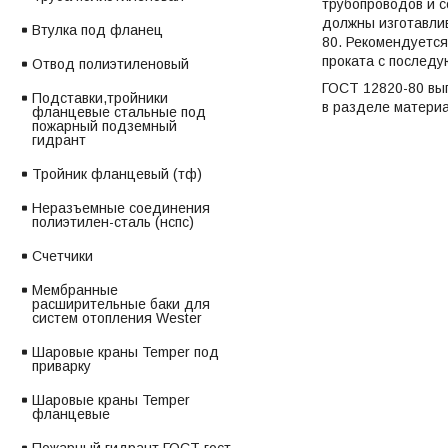
трубопроводов и с
должны изготавлив
Втулка под фланец
80. Рекомендуется
проката с последу
Отвод полиэтиленовый
ГОСТ 12820-80 вып
Подставки,тройники
в разделе матери
фланцевые стальные под
пожарный подземный
гидрант
Тройник фланцевый (тф)
Неразъемные соединения
полиэтилен-сталь (нспс)
Счетчики
Мембранные
расширительные баки для
систем отопления Wester
Шаровые краны Temper под
приварку
Шаровые краны Temper
фланцевые