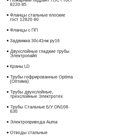
Пожарный гидрант ГОСТ гост
8220-85
Фланцы стальные плоские
гост 12820-80
Фланцы с ПП
Задвижка 30с41нж ру16
Двухслойные гладкие трубы
Электропайп
Краны LD
Трубы гофрированные Optima
(Оптима)
Трубы двухслойные,
трехслойные Электротех
Трубы Стальные Б/У DN108-
630
Электропривода Auma
Отводы стальные