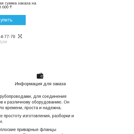
я сумма заказа на
 000 ₸
упить
14-77-70
даж
Информация для заказа
трубопроводами, для соединения
ов к различному оборудованию. Он
ло времени, проста и надежна.
е простоту изготовления, разборки и
и.
е плоские приварные фланцы