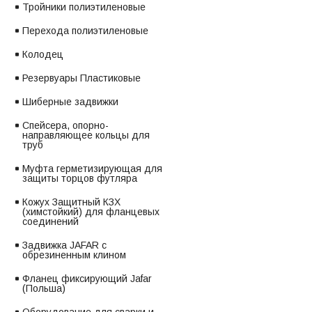
Тройники полиэтиленовые
Перехода полиэтиленовые
Колодец
Резервуары Пластиковые
Шиберные задвижки
Спейсера, опорно-
направляющее кольцы для
труб
Муфта герметизирующая для
защиты торцов футляра
Кожух Защитный КЗХ
(химстойкий) для фланцевых
соединений
Задвижка JAFAR с
обрезиненным клином
Фланец фиксирующий Jafar
(Польша)