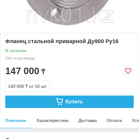
Фланец стальной приварной Ду900 Ру16
В наличии
Опт и розница
147 000
₸
140 000 ₸
от 10 шт.
Купить
Описание
Характеристики
Доставка
Оплата
Усл