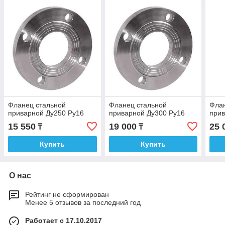
Фланец стальной
Фланец стальной
Флан
приварной Ду250 Ру16
приварной Ду300 Ру16
прив
15 550
19 000
25 
₸
₸
Купить
Купить
О нас
Рейтинг не сформирован
Менее 5 отзывов за последний год
Работает с 17.10.2017