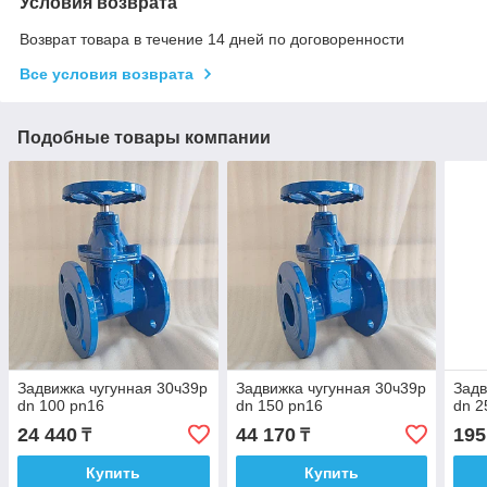
Условия возврата
Возврат товара в течение 14 дней по договоренности
Все условия возврата
Подобные товары компании
Задвижка чугунная 30ч39р
Задвижка чугунная 30ч39р
Задв
dn 100 pn16
dn 150 pn16
dn 2
24 440
44 170
195
₸
₸
Купить
Купить