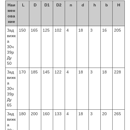
Наи
L
D
D1
D2
n
d
h
b
H
мен
ова
ние
Зад
150
165
125
102
4
18
3
16
205
вижк
а
30ч
39р
Ду
50
Зад
170
185
145
122
4
18
3
18
228
вижк
а
30ч
39р
Ду
65
Зад
180
200
160
133
4
18
3
20
265
вижк
а