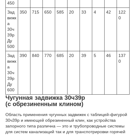
450
Зад
350
715
650
585
20
33
4
42
122
вижк
0
а
30ч
39р
Ду
500
Зад
390
840
770
685
20
39
5
46
137
вижк
0
а
30ч
39р
Ду
600
Чугунная задвижка 30ч39р
(с обрезиненным клином)
Область применения чугунных задвижек с таблицей-фигурой
30ч39р и имеющей обрезиненный клин, как устройства
запорного типа различна — это и трубопроводные системы
для систем канализаций так и для транспотрировки горячей