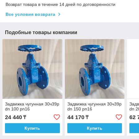
Возврат товара в течение 14 дней по договоренности
Все условия возврата
Подобные товары компании
Задвижка чугунная 30ч39р
Задвижка чугунная 30ч39р
Задв
dn 100 pn16
dn 150 pn16
dn 2
24 440
44 170
62 
₸
₸
Купить
Купить