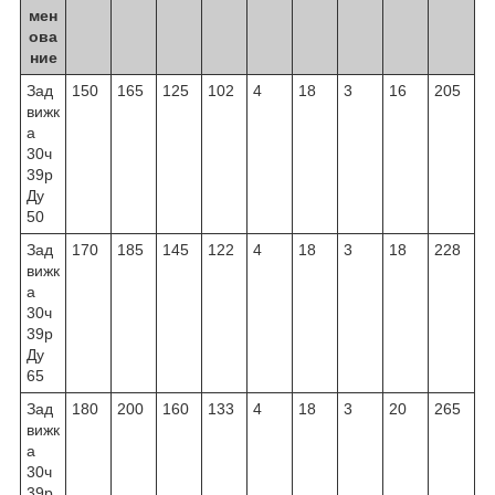
мен
ова
ние
Зад
150
165
125
102
4
18
3
16
205
вижк
а
30ч
39р
Ду
50
Зад
170
185
145
122
4
18
3
18
228
вижк
а
30ч
39р
Ду
65
Зад
180
200
160
133
4
18
3
20
265
вижк
а
30ч
39р