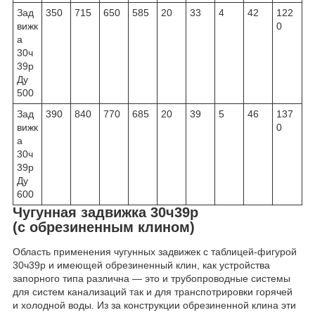
Зад
350
715
650
585
20
33
4
42
122
вижк
0
а
30ч
39р
Ду
500
Зад
390
840
770
685
20
39
5
46
137
вижк
0
а
30ч
39р
Ду
600
Чугунная задвижка 30ч39р
(с обрезиненным клином)
Область применения чугунных задвижек с таблицей-фигурой
30ч39р и имеющей обрезиненный клин, как устройства
запорного типа различна — это и трубопроводные системы
для систем канализаций так и для транспотрировки горячей
и холодной воды. Из за конструкции обрезиненной клина эти