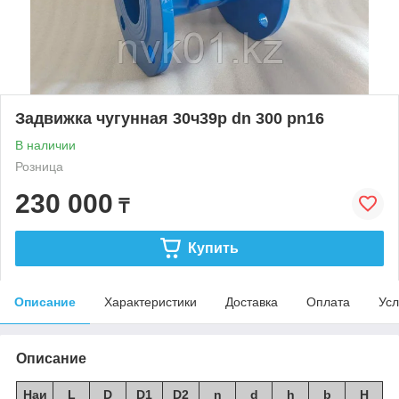
Задвижка чугунная 30ч39р dn 300 pn16
В наличии
Розница
230 000
₸
Купить
Описание
Характеристики
Доставка
Оплата
Усл
Описание
Наи
L
D
D1
D2
n
d
h
b
H