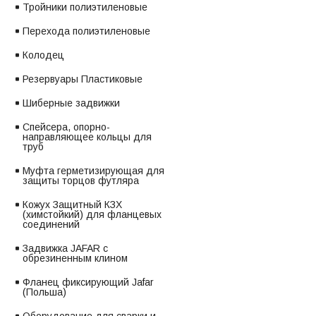
Тройники полиэтиленовые
Перехода полиэтиленовые
Колодец
Резервуары Пластиковые
Шиберные задвижки
Спейсера, опорно-
направляющее кольцы для
труб
Муфта герметизирующая для
защиты торцов футляра
Кожух Защитный КЗХ
(химстойкий) для фланцевых
соединений
Задвижка JAFAR с
обрезиненным клином
Фланец фиксирующий Jafar
(Польша)