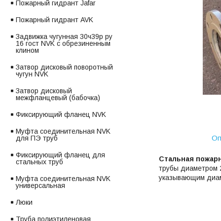
Пожарный гидрант Jafar
Пожарный гидрант AVK
Задвижка чугунная 30ч39р ру
16 гост NVK с обрезиненным
клином
Затвор дисковый поворотный
чугун NVK
Затвор дисковый
межфланцевый (бабочка)
Фиксирующий фланец NVK
Муфта соединительная NVK
Оп
для ПЭ труб
Фиксирующий фланец для
Стальная пожар
стальных труб
трубы диаметром 2
указывающим диам
Муфта соединительная NVK
универсальная
Люки
Труба полиэтиленовая