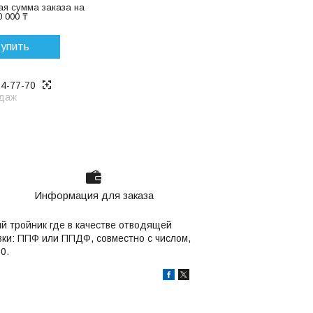
я сумма заказа на
 000 ₸
упить
14-77-70
даж
Информация для заказа
 тройник где в качестве отводящей
вки: ППФ или ППДФ, совместно с числом,
0.