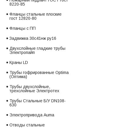
Пожарный гидрант ГОСТ гост
8220-85
Фланцы стальные плоские
гост 12820-80
Фланцы с ПП
Задвижка 30с41нж ру16
Двухслойные гладкие трубы
Электропайп
Краны LD
Трубы гофрированные Optima
(Оптима)
Трубы двухслойные,
трехслойные Электротех
Трубы Стальные Б/У DN108-
630
Электропривода Auma
Отводы стальные