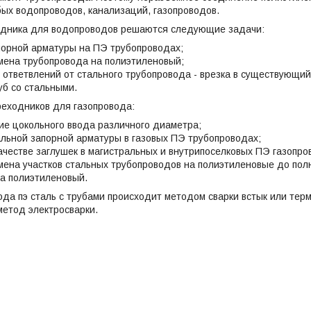
ых водопроводов, канализаций, газопроводов.
дника для водопроводов решаются следующие задачи:
порной арматуры на ПЭ трубопроводах;
мена трубопровода на полиэтиленовый;
 ответвлений от стального трубопровода - врезка в существующий
уб со стальными.
реходников для газопровода:
ие цокольного ввода различного диаметра;
альной запорной арматуры в газовых ПЭ трубопроводах;
качестве заглушек в магистральных и внутрипоселковых ПЭ газопро
мена участков стальных трубопроводов на полиэтиленовые до по
а полиэтиленовый.
да пэ сталь с трубами происходит методом сварки встык или терм
метод электросварки.