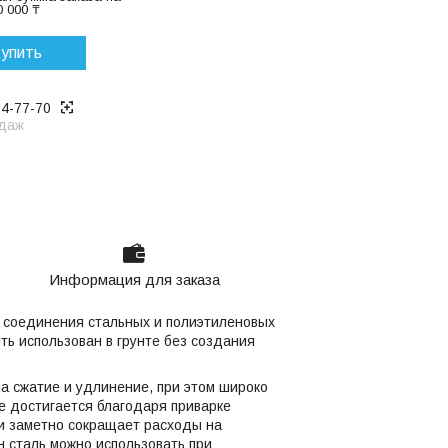
 000 ₸
упить
14-77-70
даж
Информация для заказа
 соединения стальных и полиэтиленовых
ть использован в грунте без создания
а сжатие и удлинение, при этом широко
е достигается благодаря приварке
 и заметно сокращает расходы на
 сталь можно использовать при