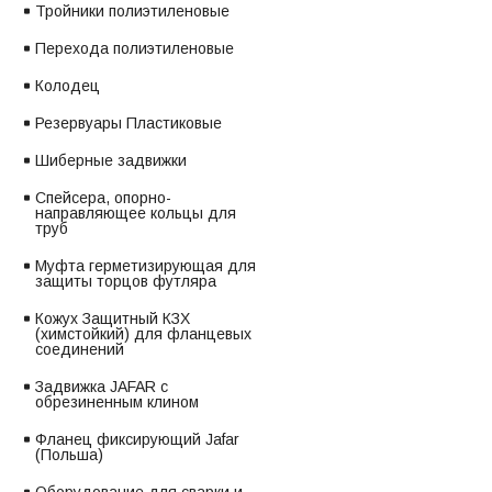
Тройники полиэтиленовые
Перехода полиэтиленовые
Колодец
Резервуары Пластиковые
Шиберные задвижки
Спейсера, опорно-
направляющее кольцы для
труб
Муфта герметизирующая для
защиты торцов футляра
Кожух Защитный КЗХ
(химстойкий) для фланцевых
соединений
Задвижка JAFAR с
обрезиненным клином
Фланец фиксирующий Jafar
(Польша)