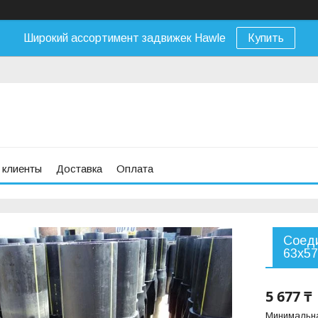
Широкий ассортимент задвижек Hawle
Купить
 клиенты
Доставка
Оплата
Соеди
63х57
5 677 ₸
Минимальна