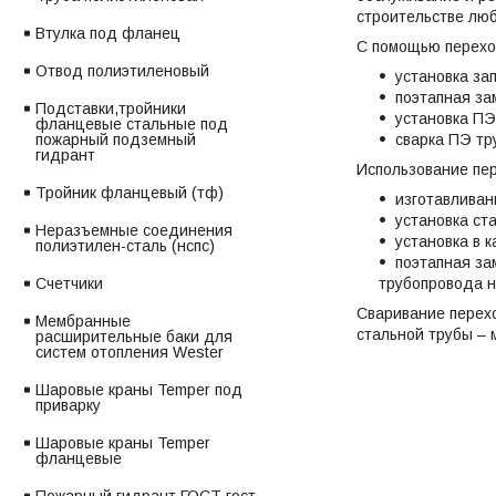
строительстве люб
Втулка под фланец
С помощью перехо
Отвод полиэтиленовый
установка за
поэтапная за
Подставки,тройники
установка ПЭ
фланцевые стальные под
сварка ПЭ тр
пожарный подземный
гидрант
Использование пе
Тройник фланцевый (тф)
изготавливан
установка ст
Неразъемные соединения
установка в 
полиэтилен-сталь (нспс)
поэтапная за
трубопровода н
Счетчики
Сваривание перехо
Мембранные
стальной трубы – 
расширительные баки для
систем отопления Wester
Шаровые краны Temper под
приварку
Шаровые краны Temper
фланцевые