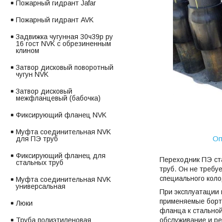
Пожарный гидрант Jafar
Пожарный гидрант AVK
Задвижка чугунная 30ч39р ру
16 гост NVK с обрезиненным
клином
Затвор дисковый поворотный
чугун NVK
Затвор дисковый
межфланцевый (бабочка)
Фиксирующий фланец NVK
Муфта соединительная NVK
Оп
для ПЭ труб
Фиксирующий фланец для
Переходник ПЭ ст
стальных труб
труб. Он не требу
специального коло
Муфта соединительная NVK
универсальная
При эксплуатации 
применяемые борто
Люки
фланца к стальной
обслуживание и р
Труба полиэтиленовая