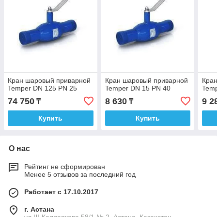
Кран шаровый приварной
Кран шаровый приварной
Кра
Temper DN 125 PN 25
Temper DN 15 PN 40
Temp
74 750
8 630
9 2
₸
₸
Купить
Купить
О нас
Рейтинг не сформирован
Менее 5 отзывов за последний год
Работает с 17.10.2017
г. Астана