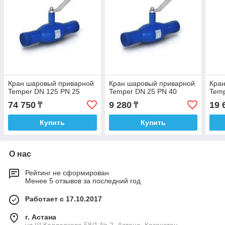
Кран шаровый приварной
Кран шаровый приварной
Кра
Temper DN 125 PN 25
Temper DN 25 PN 40
Temp
74 750
9 280
19 
₸
₸
Купить
Купить
О нас
Рейтинг не сформирован
Менее 5 отзывов за последний год
Работает с 17.10.2017
г. Астана