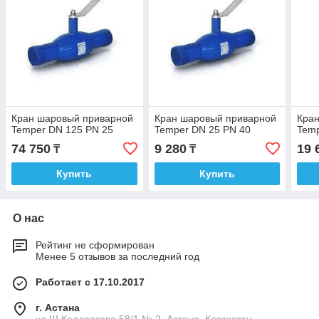
Кран шаровый приварной
Кран шаровый приварной
Кра
Temper DN 125 PN 25
Temper DN 25 PN 40
Temp
74 750
9 280
19 
₸
₸
Купить
Купить
О нас
Рейтинг не сформирован
Менее 5 отзывов за последний год
Работает с 17.10.2017
г. Астана