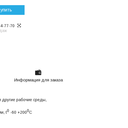
упить
14-77-70
даж
Информация для заказа
и другие рабочие среды,
0
0
и, t
-60 +200
С