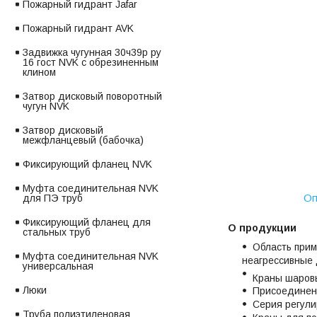
Пожарный гидрант Jafar
Пожарный гидрант AVK
Задвижка чугунная 30ч39р ру
16 гост NVK с обрезиненным
клином
Затвор дисковый поворотный
чугун NVK
Затвор дисковый
межфланцевый (бабочка)
Фиксирующий фланец NVK
Муфта соединительная NVK
Оп
для ПЭ труб
Фиксирующий фланец для
О продукции
стальных труб
Область прим
Муфта соединительная NVK
неагрессивные 
универсальная
Краны шаровы
Люки
Присоединени
Серия регули
Труба полиэтиленовая