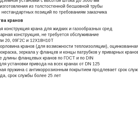
дземной установки с высотой штока до 3000 мм
изготовления из толстостенной бесшовной трубы
 нестандартных позиций по требованиям заказчика
ва кранов
я конструкция крана для жидких и газообразных сред
арная конструкция, не требуется обслуживание
ли 20, 09Г2С и 12Х18Н10Т
орловина кранов (для возможности теплоизоляции), оцинкованная
окраска, зеркала у фланцев и концы патрубков у приварных кран
 длины фланцевых кранов по ГОСТ и по DIN
ля установки привода на всех кранах от DN 125
ая пружина с антикоррозионным покрытием продлевает срок служ
ода, срок службы более 25 лет