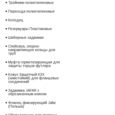
Тройники полиэтиленовые
Перехода полиэтиленовые
Колодец
Резервуары Пластиковые
Шиберные задвижки
Спейсера, опорно-
направляющее кольцы для
труб
Муфта герметизирующая для
защиты торцов футляра
Кожух Защитный КЗХ
(химстойкий) для фланцевых
соединений
Задвижка JAFAR с
обрезиненным клином
Фланец фиксирующий Jafar
(Польша)