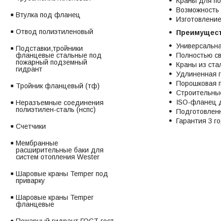
Краны для по
Возможность 
Втулка под фланец
Изготовление
Отвод полиэтиленовый
Преимущест
Универсальна
Подставки,тройники
фланцевые стальные под
Полностью св
пожарный подземный
Краны из ста
гидрант
Удлиненная г
Порошковая п
Тройник фланцевый (тф)
Строительные
ISO-фланец д
Неразъемные соединения
полиэтилен-сталь (нспс)
Подготовленн
Гарантия 3 г
Счетчики
Мембранные
расширительные баки для
систем отопления Wester
Шаровые краны Temper под
приварку
Шаровые краны Temper
фланцевые