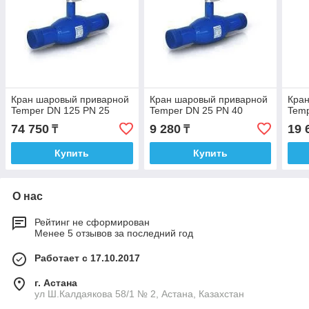
Кран шаровый приварной
Кран шаровый приварной
Кра
Temper DN 125 PN 25
Temper DN 25 PN 40
Temp
74 750
9 280
19 
₸
₸
Купить
Купить
О нас
Рейтинг не сформирован
Менее 5 отзывов за последний год
Работает с 17.10.2017
г. Астана
ул Ш.Калдаякова 58/1 № 2, Астана, Казахстан