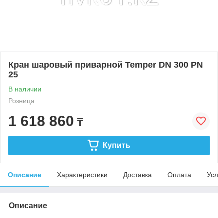
Кран шаровый приварной Temper DN 300 PN
25
В наличии
Розница
1 618 860
₸
Купить
Описание
Характеристики
Доставка
Оплата
Усл
Описание