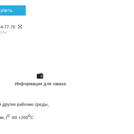
упить
14-77-70
даж
Информация для заказа
и другие рабочие среды,
0
0
и, t
-60 +200
С