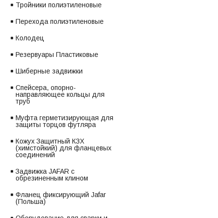
Тройники полиэтиленовые
Перехода полиэтиленовые
Колодец
Резервуары Пластиковые
Шиберные задвижки
Спейсера, опорно-
направляющее кольцы для
труб
Муфта герметизирующая для
защиты торцов футляра
Кожух Защитный КЗХ
(химстойкий) для фланцевых
соединений
Задвижка JAFAR с
обрезиненным клином
Фланец фиксирующий Jafar
(Польша)