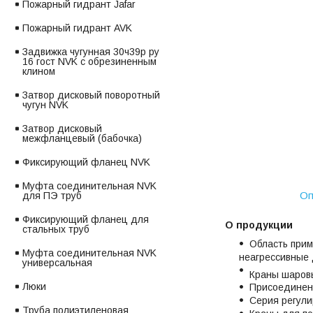
Пожарный гидрант Jafar
Пожарный гидрант AVK
Задвижка чугунная 30ч39р ру
16 гост NVK с обрезиненным
клином
Затвор дисковый поворотный
чугун NVK
Затвор дисковый
межфланцевый (бабочка)
Фиксирующий фланец NVK
Муфта соединительная NVK
Оп
для ПЭ труб
Фиксирующий фланец для
О продукции
стальных труб
Область прим
Муфта соединительная NVK
неагрессивные 
универсальная
Краны шаровы
Люки
Присоединени
Серия регули
Труба полиэтиленовая