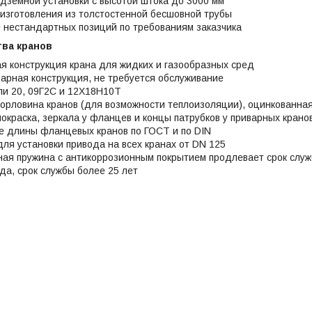
дземной установки с высотой штока до 3000 мм
изготовления из толстостенной бесшовной трубы
 нестандартных позиций по требованиям заказчика
ва кранов
я конструкция крана для жидких и газообразных сред
арная конструкция, не требуется обслуживание
ли 20, 09Г2С и 12Х18Н10Т
орловина кранов (для возможности теплоизоляции), оцинкованная
окраска, зеркала у фланцев и концы патрубков у приварных кран
 длины фланцевых кранов по ГОСТ и по DIN
ля установки привода на всех кранах от DN 125
ая пружина с антикоррозионным покрытием продлевает срок служ
ода, срок службы более 25 лет