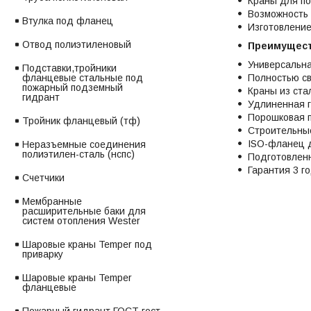
Краны для по
Возможность 
Втулка под фланец
Изготовление
Отвод полиэтиленовый
Преимущест
Универсальна
Подставки,тройники
фланцевые стальные под
Полностью св
пожарный подземный
Краны из ста
гидрант
Удлиненная г
Порошковая п
Тройник фланцевый (тф)
Строительные
ISO-фланец д
Неразъемные соединения
полиэтилен-сталь (нспс)
Подготовленн
Гарантия 3 г
Счетчики
Мембранные
расширительные баки для
систем отопления Wester
Шаровые краны Temper под
приварку
Шаровые краны Temper
фланцевые