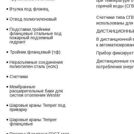
при температуре о
горячей воды (СГВ)
Втулка под фланец
Счетчики типа СГВ
Отвод полиэтиленовый
использованы для 
Подставки,тройники
ДИСТАНЦИОННЫЙ
фланцевые стальные под
пожарный подземный
В дистанционной 
гидрант
к автоматизирован
Тройник фланцевый (тф)
Прибор фиксирует 
Дистанционные сч
Неразъемные соединения
полиэтилен-сталь (нспс)
потребления энер
Счетчики
Мембранные
расширительные баки для
систем отопления Wester
Шаровые краны Temper под
приварку
Шаровые краны Temper
фланцевые