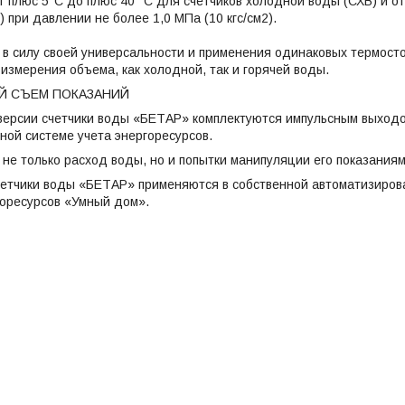
т плюс 5°C до плюс 40 °С для счетчиков холодной воды (СХВ) и от
 при давлении не более 1,0 МПа (10 кгс/см2).
 в силу своей универсальности и применения одинаковых термост
измерения объема, как холодной, так и горячей воды.
 СЪЕМ ПОКАЗАНИЙ
версии счетчики воды «БЕТАР» комплектуются импульсным выход
ной системе учета энергоресурсов.
не только расход воды, но и попытки манипуляции его показания
етчики воды «БЕТАР» применяются в собственной автоматизирова
горесурсов «Умный дом».