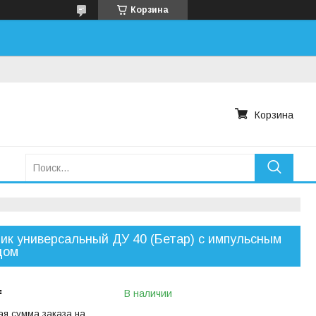
Корзина
Корзина
ик универсальный ДУ 40 (Бетар) с импульсным
дом
₸
В наличии
я сумма заказа на