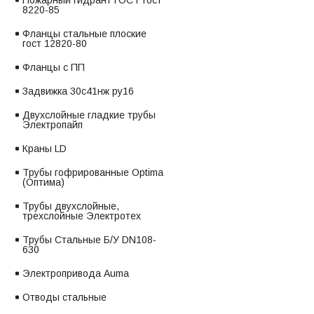
Пожарный гидрант ГОСТ гост
8220-85
Фланцы стальные плоские
гост 12820-80
Фланцы с ПП
Задвижка 30с41нж ру16
Двухслойные гладкие трубы
Электропайп
Краны LD
Трубы гофрированные Optima
(Оптима)
Трубы двухслойные,
трехслойные Электротех
Трубы Стальные Б/У DN108-
630
Электропривода Auma
Отводы стальные