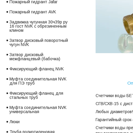
Пожарный гидрант Jafar
Пожарный гидрант AVK
Задвижка чугунная 30ч39р ру
16 гост NVK с обрезиненным
клином
Затвор дисковый поворотный
чугун NVK
Затвор дисковый
межфланцевый (бабочка)
Фиксирующий фланец NVK
Муфта соединительная NVK
Оп
для ПЭ труб
Фиксирующий фланец для
Счетчики воды БЕ
стальных труб
СГВ/СХВ-15 с дис
Муфта соединительная NVK
Любых диаметров!
универсальная
Гарантийный срок-
Люки
Счетчики воды пр
Труба полиэтиленовая