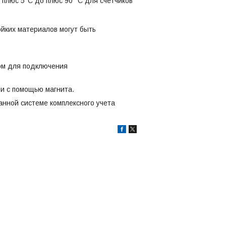
 плюс 5°C до плюс 90 °С для счетчиков
ойких материалов могут быть
ом для подключения
ми с помощью магнита.
нной системе комплексного учета