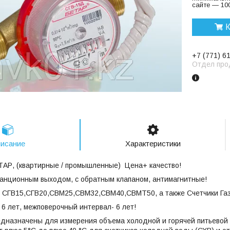
сайте — 100
К
+7 (771) 6
Отдел про
исание
Характеристики
ТАР, (квартирные / промышленные) Цена+ качество!
танционным выходом, с обратным клапаном, антимагнитные!
 СГВ15,СГВ20,СВМ25,СВМ32,СВМ40,СВМТ50, а также Счетчики Газ
 6 лет, межповерочный интервал- 6 лет!
едназначены для измерения объема холодной и горячей питьевой