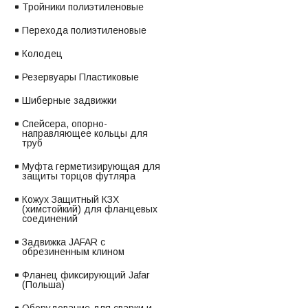
Тройники полиэтиленовые
Перехода полиэтиленовые
Колодец
Резервуары Пластиковые
Шиберные задвижки
Спейсера, опорно-
направляющее кольцы для
труб
Муфта герметизирующая для
защиты торцов футляра
Кожух Защитный КЗХ
(химстойкий) для фланцевых
соединений
Задвижка JAFAR с
обрезиненным клином
Фланец фиксирующий Jafar
(Польша)