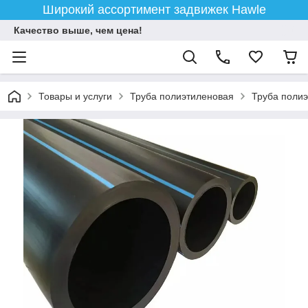
Широкий ассортимент задвижек Hawle
Качество выше, чем цена!
Товары и услуги
Труба полиэтиленовая
Труба поли