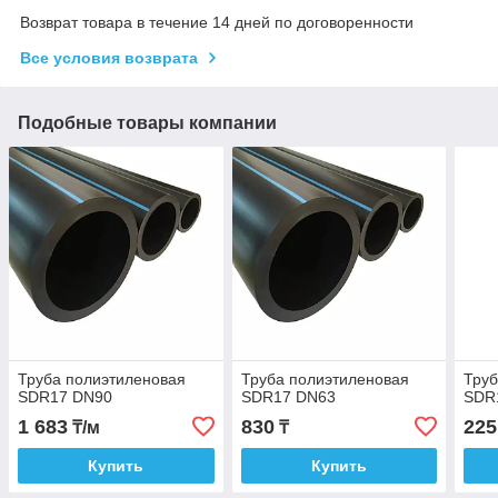
Возврат товара в течение 14 дней по договоренности
Все условия возврата
Подобные товары компании
Труба полиэтиленовая
Труба полиэтиленовая
Труб
SDR17 DN90
SDR17 DN63
SDR
1 683
830
225
₸/м
₸
Купить
Купить