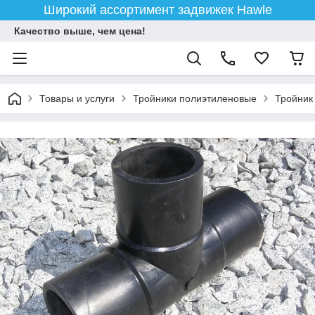
Широкий ассортимент задвижек Hawle
Качество выше, чем цена!
Товары и услуги
Тройники полиэтиленовые
Тройник