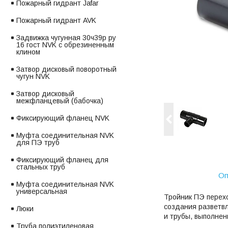
Пожарный гидрант Jafar
Пожарный гидрант AVK
Задвижка чугунная 30ч39р ру
16 гост NVK с обрезиненным
клином
Затвор дисковый поворотный
чугун NVK
Затвор дисковый
межфланцевый (бабочка)
Фиксирующий фланец NVK
Муфта соединительная NVK
для ПЭ труб
Фиксирующий фланец для
стальных труб
Оп
Муфта соединительная NVK
универсальная
Тройник ПЭ перех
создания разветвл
Люки
и трубы, выполнен
Труба полиэтиленовая