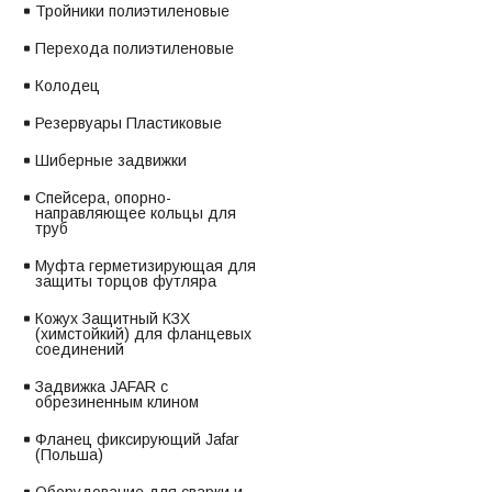
Тройники полиэтиленовые
Перехода полиэтиленовые
Колодец
Резервуары Пластиковые
Шиберные задвижки
Спейсера, опорно-
направляющее кольцы для
труб
Муфта герметизирующая для
защиты торцов футляра
Кожух Защитный КЗХ
(химстойкий) для фланцевых
соединений
Задвижка JAFAR с
обрезиненным клином
Фланец фиксирующий Jafar
(Польша)