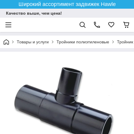
Широкий ассортимент задвижек Hawle
Качество выше, чем цена!
Товары и услуги
Тройники полиэтиленовые
Тройник