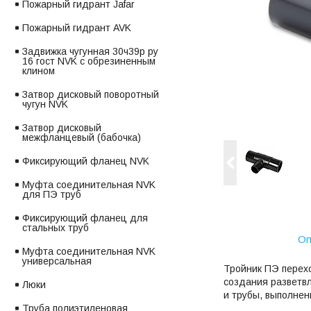
Пожарный гидрант Jafar
Пожарный гидрант AVK
Задвижка чугунная 30ч39р ру
16 гост NVK с обрезиненным
клином
Затвор дисковый поворотный
чугун NVK
Затвор дисковый
межфланцевый (бабочка)
Фиксирующий фланец NVK
Муфта соединительная NVK
для ПЭ труб
Фиксирующий фланец для
стальных труб
Оп
Муфта соединительная NVK
универсальная
Тройник ПЭ перех
создания разветвл
Люки
и трубы, выполнен
Труба полиэтиленовая