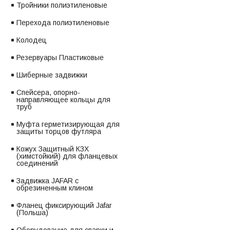
Тройники полиэтиленовые
Перехода полиэтиленовые
Колодец
Резервуары Пластиковые
Шиберные задвижки
Спейсера, опорно-
направляющее кольцы для
труб
Муфта герметизирующая для
защиты торцов футляра
Кожух Защитный КЗХ
(химстойкий) для фланцевых
соединений
Задвижка JAFAR с
обрезиненным клином
Фланец фиксирующий Jafar
(Польша)